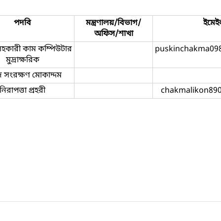
পদবি
মন্ত্রণালয়/বিভাগ/
ইমেই
অফিস/শাখা
হকারী কাম কম্পিউটার
puskinchakma09
মুদ্রাক্ষরিক
দ সংরক্ষণ মোকাদ্দম
নিরাপত্তা প্রহরী
chakmalikon89