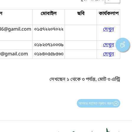
ল
মোবাইল
ছবি
কার্যকলাপ
86@gamil.com
০১৫৭২২০৭০২২
দেখুন
০১৮২৩৭১০০৩৯
দেখুন
0@gmail.com
০১৮৪০৫৫৮৫৬৩
দেখুন
দেখছেন ১ থেকে ৩ পর্যন্ত, মোট ৩ এন্ট্রি
আপনার মতামত প্রদান করুন